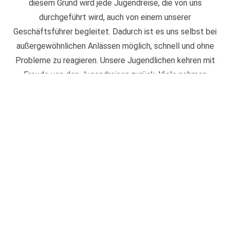
diesem Grund wird jede Jugendreise, die von uns
durchgeführt wird, auch von einem unserer
Geschäftsführer begleitet. Dadurch ist es uns selbst bei
außergewöhnlichen Anlässen möglich, schnell und ohne
Probleme zu reagieren. Unsere Jugendlichen kehren mit
Freude von den Jugendreisen zurück. Viele nehmen
mehrfach an den Reisen teil. Ein besonderes Extra jeder
Jugendreise ist das Nachtreffen. Hier haben die
Jugendlichen die Möglichkeit, sich noch einmal
wiederzusehen und die schönsten Momente ihrer ganz
eigenen Reise Revue passieren zu lassen.