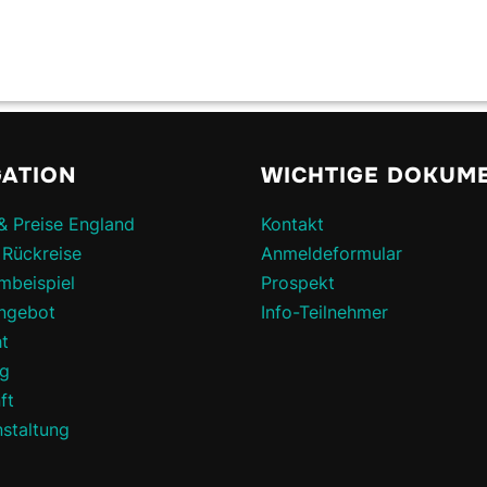
GATION
WICHTIGE DOKUM
& Preise England
Kontakt
 Rückreise
Anmeldeformular
mbeispiel
Prospekt
angebot
Info-Teilnehmer
ht
ng
ft
nstaltung