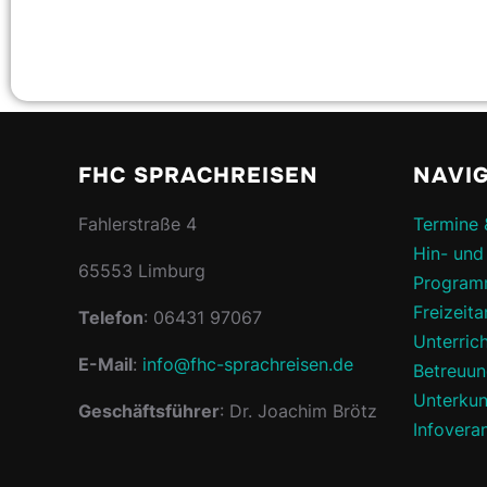
FHC SPRACHREISEN
NAVI
Fahlerstraße 4
Termine 
Hin- und
65553 Limburg
Program
Freizeit
Telefon
: 06431 97067
Unterric
E-Mail
:
info@fhc-sprachreisen.de
Betreuu
Unterkun
Geschäftsführer
: Dr. Joachim Brötz
Infovera